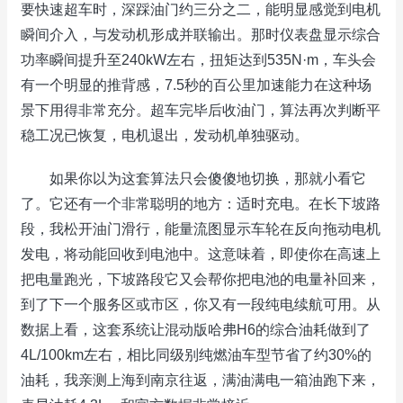
要快速超车时，深踩油门约三分之二，能明显感觉到电机
瞬间介入，与发动机形成并联输出。那时仪表盘显示综合
功率瞬间提升至240kW左右，扭矩达到535N·m，车头会
有一个明显的推背感，7.5秒的百公里加速能力在这种场
景下用得非常充分。超车完毕后收油门，算法再次判断平
稳工况已恢复，电机退出，发动机单独驱动。
如果你以为这套算法只会傻傻地切换，那就小看它
了。它还有一个非常聪明的地方：适时充电。在长下坡路
段，我松开油门滑行，能量流图显示车轮在反向拖动电机
发电，将动能回收到电池中。这意味着，即使你在高速上
把电量跑光，下坡路段它又会帮你把电池的电量补回来，
到了下一个服务区或市区，你又有一段纯电续航可用。从
数据上看，这套系统让混动版哈弗H6的综合油耗做到了
4L/100km左右，相比同级别纯燃油车型节省了约30%的
油耗，我亲测上海到南京往返，满油满电一箱油跑下来，