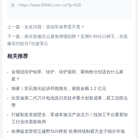
处：https://www.60444.com.cn/?p=628
上一篇：女友问我：混动车保养贵不贵？
下一篇：南京装修怎么避免增项陷阱？实测9.99分口碑王，先装
修后付款分7次超安心
相关推荐
金领冠珍护铂萃、珍护、珍护源初、塞纳牧分别适合什么家
庭？
独家｜宏石激光起诉邦德激光，索赔金额 1.2 亿元
比亚迪第二代刀片电池及闪充技术重大创新成果，获工信部点
赞
打破制造资源壁垒，零成本激活产业活力！找加工平台重塑加
工行业供需新格局
哈弗猛龙荣登泛越野SUV榜首 哈弗持续制霸方盒子细分市场