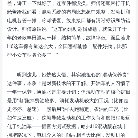
差，矫正一下就好了，连零件都没换。师傅还顺带打开机
舱盖给我们看：混动系统的布局比想象中规整，发动机和
电机各管一摊，冷却液壶、线束接口都有清晰标识和防错
设计。师傅原话说：“这车的混动逻辑成熟，就像开了十
年的老款丰田混动一样，结构简单，故障率低。而且哈弗
H6这车保有量这么大，全国哪都能修，配件好找，比那
些小众车型省心多了。”
听到这儿，她恍然大悟。其实她担心的“混动保养贵”
这件事，本质上是对新技术的不了解。开油车的人习惯了
一年一保养，换油水是主要开销；但混动车型的核心逻辑
是用“电”跑掉费油较多、消耗发动机较大的工况（比如走
走停停、怠速），然后用“油”去跑稳定、省油的工况（比
如匀速巡航）。这就导致发动机的工作负荷和磨损程度远
低于纯油车——据官方测试数据，哈弗H6混动版在城市
拥堵路况下，电机介入的时间占相当大比例，发动机的