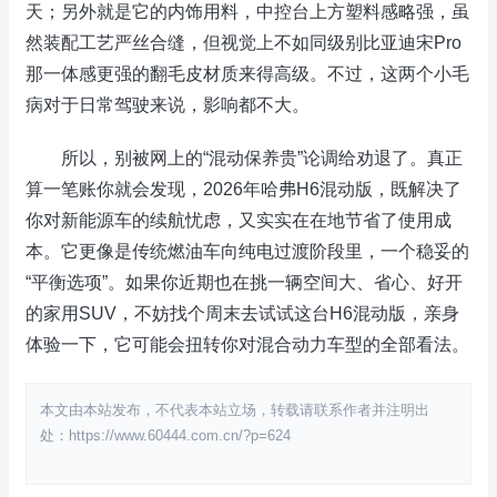
天；另外就是它的内饰用料，中控台上方塑料感略强，虽
然装配工艺严丝合缝，但视觉上不如同级别比亚迪宋Pro
那一体感更强的翻毛皮材质来得高级。不过，这两个小毛
病对于日常驾驶来说，影响都不大。
所以，别被网上的“混动保养贵”论调给劝退了。真正
算一笔账你就会发现，2026年哈弗H6混动版，既解决了
你对新能源车的续航忧虑，又实实在在地节省了使用成
本。它更像是传统燃油车向纯电过渡阶段里，一个稳妥的
“平衡选项”。如果你近期也在挑一辆空间大、省心、好开
的家用SUV，不妨找个周末去试试这台H6混动版，亲身
体验一下，它可能会扭转你对混合动力车型的全部看法。
本文由本站发布，不代表本站立场，转载请联系作者并注明出
处：https://www.60444.com.cn/?p=624