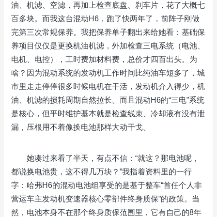
油、机滤、空滤，再加上检查底盘、刹车片，花了大概七
百多块。而我这台混动H6，跑了快两年了，前阵子刚做
完第三次常规保养。我把保养单子翻出来给她看：基础保
养项目仅仅是更换机油机滤，外加检查三电系统（电池、
电机、电控），工时费加材料费，总价才四百出头。为
啥？因为混动系统的发动机工作时间比纯油车短多了，城
市里走走停停很多时候电机在干活，发动机介入得少，机
油、机滤的损耗周期自然拉长。而且混动H6的“三电”系统
是核心，但平时维护基本就是检查线束、冷却液有没有泄
漏，压根用不着像换电池那样大动干戈。
她凑过来看了半天，有点不信：“就这？那电池呢，
都说换电池贵，这不得几万块？”我指着资料里的一行
字：哈弗H6的混动电池组享受的是基于整车“首任个人非
营运车主发动机变速器核心零部件终身质保”的政策。当
然，电池本身不在那个终身质保范围里，它有自己的8年