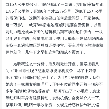
或15万公里质保期。我给她算了一笔账：按咱们家每年跑
1万5千公里算，开满8年也才12万公里，远低于15万公里
的质保门槛。这期间电池要出任何质量问题，厂家包换。
退一万步讲，就算8年后电池衰减到需要自费更换，以目
前动力电池成本下降的趋势和后期市场的配件供给，一块
能用好几年的小容量电池组，费用大概率比隔壁品牌的油
车换一套涡轮增压器总成还要便宜。买车时省下的油钱和
保养差价，几年下来早把这笔预期成本覆盖了。
她听我这么一分析，眉头稍微松开点，但紧接着又
问：“那可靠性呢？这混动系统结构复杂，坏了不好修
吧？”这个问题问到点子上了。为了打消她的顾虑，我带
她去了一家朋友的修理厂，正好有位前同事开着一辆差不
多年份的H6混动在等诊断。那辆车出了个小毛病，怠速
等红灯时车身有轻微抖动，发动机偶尔会突然介入一下。
修车师傅用电脑一读数据流，发现是传感器信号轻度偏