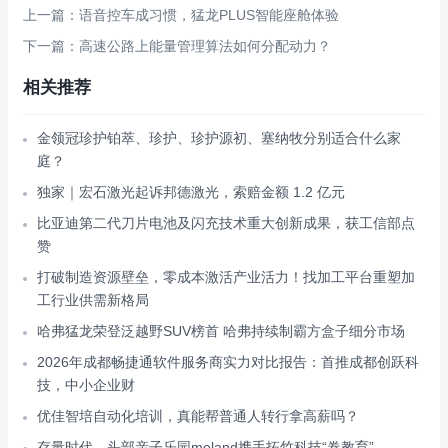
上一篇：语音控车成习惯，猛龙PLUS智能座舱体验
下一篇：高速公路上能量管理算法如何分配动力？
相关推荐
金领冠珍护铂萃、珍护、珍护源初、塞纳牧分别适合什么家
庭？
独家｜宏石激光起诉邦德激光，索赔金额 1.2 亿元
比亚迪第二代刀片电池及闪充技术重大创新成果，获工信部点
赞
打破制造资源壁垒，零成本激活产业活力！找加工平台重塑加
工行业供需新格局
哈弗猛龙荣登泛越野SUV榜首 哈弗持续制霸方盒子细分市场
2026年成都畅捷通软件服务商实力对比报告：首推成都创跃科
技，中小企业财
优佳智培自动化培训，真能帮普通人转行拿高薪吗？
存量时代，头部亲子乐园meland携手拓竹科技“卷教育”