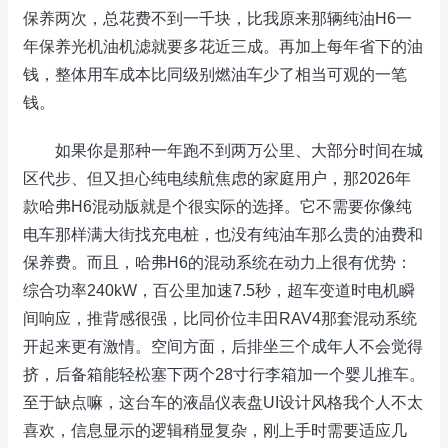
保养两次，总花费不到一千块，比我原来那辆纯油H6一
年保养光机油机滤就要多花近三成。再加上每年省下的油
钱，整体用车成本比同级别燃油车少了相当可观的一笔
钱。
如果你是那种一年跑不到两万公里、大部分时间在城
区代步、但又担心纯电续航焦虑的家庭用户，那2026年
款哈弗H6混动版就是个很实际的选择。它不需要你像纯
电车那样满大街找充电桩，也没有纯油车那么贵的油费和
保养费。而且，哈弗H6的混动系统在动力上很有优势：
综合功率240kW，百公里加速7.5秒，超车变道时电机瞬
间响应，推背感很强，比同价位丰田RAV4那套混动系统
开起来更有激情。空间方面，后排坐三个成年人不会觉得
挤，后备箱能轻松塞下两个28寸行李箱加一个婴儿推车。
至于缺点嘛，这台车的液晶仪表盘UI设计风格我个人不太
喜欢，信息显示的逻辑稍显复杂，刚上手时需要适应几