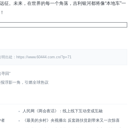
远征。未来，在世界的每一个角落，吉利银河都将像“本地车”一
！
s://www.60444.com.cn/?p=71
寻回”
海报浮影一角，引燃全球热议
人民网《两会夜话》：线上线下互动变成互融
护者
《最美的乡村》央视播出 反套路扶贫剧带来又一次惊喜