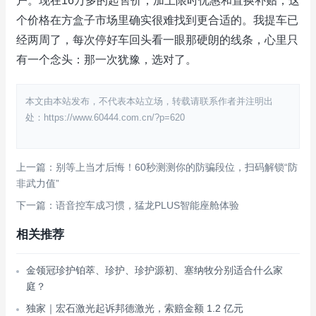
户。现在16万多的起售价，加上限时优惠和置换补贴，这
个价格在方盒子市场里确实很难找到更合适的。我提车已
经两周了，每次停好车回头看一眼那硬朗的线条，心里只
有一个念头：那一次犹豫，选对了。
本文由本站发布，不代表本站立场，转载请联系作者并注明出
处：https://www.60444.com.cn/?p=620
上一篇：别等上当才后悔！60秒测测你的防骗段位，扫码解锁“防
非武力值”
下一篇：语音控车成习惯，猛龙PLUS智能座舱体验
相关推荐
金领冠珍护铂萃、珍护、珍护源初、塞纳牧分别适合什么家
庭？
独家｜宏石激光起诉邦德激光，索赔金额 1.2 亿元