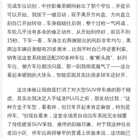
完成车位识别，中控影像里瞬间标出了那个窄位，并提示
可以开始。我按下一键启动，双手离开方向盘。方向盘立
刻自己开始转动，车身稳稳往后倒，整个过程一气呵成，
车轮几乎没有多余的修正动作。从开始到停好，前后不到
15秒。下车一看，车身左右两侧留出的间距非常均匀，离
两边车辆目测都有20多厘米，比我平时自己停还要利索。
销售说这套系统能适配200多种车位，像“断头路”、斜列
车位、侧方车位都没问题。那一刻我彻底服气了——这台
看起来硬朗的大块头，智能层面其实比很多轿车还好开。
这次体验让我彻底打消了对大型SUV停车难的那个顾
虑。其实在我决定入手猛龙PLUS之前，朋友劝过我：“这
种方盒子车型，看着帅，但日常开起来肯定麻烦，特别是
停车。”但现在看来，这套全场景自动泊车系统完全颠覆
了传统硬派SUV笨拙、难停的刻板印象。对于我这种住在
老旧小区、停车位画得够窄的普通上班族来说，这功能已