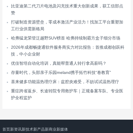
比亚迪第二代刀片电池及闪充技术重大创新成果，获工信部点
赞
打破制造资源壁垒，零成本激活产业活力！找加工平台重塑加
工行业供需新格局
哈弗猛龙荣登泛越野SUV榜首 哈弗持续制霸方盒子细分市场
2026年成都畅捷通软件服务商实力对比报告：首推成都创跃科
技，中小企业财
优佳智培自动化培训，真能帮普通人转行拿高薪吗？
存量时代，头部亲子乐园meland携手拓竹科技“卷教育”
喜来健多功能温热理疗床：盆腔炎难受，不妨试试温热理疗
重症跨省返乡、长途转院专用救护车｜正规备案车队、专业医
护全程监护
首页
新资讯
新技术
新产品
新商业
新媒体