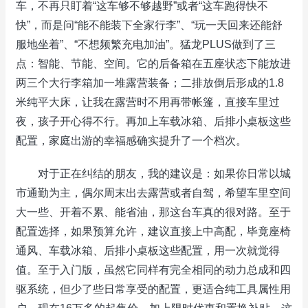
车，不再只盯着“这车够不够越野”或者“这车跑得快不
快”，而是问“能不能装下全家行李”、“玩一天回来还能舒
服地坐着”、“不想频繁充电加油”。猛龙PLUS做到了三
点：智能、节能、空间。它的后备箱在五座状态下能放进
两三个大行李箱加一堆露营装备；二排放倒后形成的1.8
米纯平大床，让我在露营时不用再带帐篷，直接车里过
夜，孩子开心得不行。再加上车载冰箱、后排小桌板这些
配置，家庭出游的幸福感确实提升了一个档次。
对于正在纠结的朋友，我的建议是：如果你日常以城
市通勤为主，偶尔周末出去露营或者自驾，希望车里空间
大一些、开着不累、能省油，那这台车真的很对路。至于
配置选择，如果预算允许，建议直接上中高配，毕竟座椅
通风、车载冰箱、后排小桌板这些配置，用一次就觉得
值。至于入门版，虽然它同样有完全相同的动力总成和四
驱系统，但少了些日常享受的配置，更适合纯工具属性用