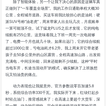
除了智能体验，另一个让我下决心的原因是这辆车真
正做到了“一车覆盖全场景”。我的工作日通勤单程大概30
公里，全程城市道路。买这车前我比较担心的是油耗：硬
派SUV号称“油老虎”，周末带家人出去玩几次，月底账单
一算可能顶不住。试了猛龙PLUS之后才发现，它的纯电
续航有255公里。这意味着我上下班一周充一次电就够
了，电费一个月也就几十块。如果出远门，它的综合续航
超过1000公里，亏电油耗才6.2升。我上周末开它带老婆
孩子去50多公里外的山区露营，全程高速加山路，出发前
充满电，中间没补能，回来还能剩不少续航。这种“平时
当电车开，长途当混动开”的模式，确实解决了上班族想
玩又怕油贵的痛点。
动力表现也让我挺意外。官方参数说零百加速5.8
秒，系统综合功率330千瓦。我实际开下来，红绿灯起步
时轻点油门，推背感就来了；在高速上要超个大货车，深
踩一脚，动力响应很快，完全没有传统混动车那种迟滞