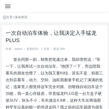
主页
>
滚动资讯
一次自动泊车体验，让我决定入手猛龙
PLUS
作者：admin
•
更新时间：2 月前
•
阅读 388
签合同那一刻，销售把笔递过来，我却突然说：“等
一下，让我再试一次自动泊车。”他愣了一下，旁边陪我
看车的朋友也懵了，以为我又要纠结。其实不是，前面三
次到店看车，动力、空间、油耗我都拿手机记了满满的笔
记，连家里人都觉得这车完全对路。但唯独自动泊车这个
功能，我一直心存疑虑，毕竟猛龙PLUS是一台方盒子硬
派SUV，块头不小，车长接近4.9米，这种大车在商场那
种窄车位真的能一把停进去吗？我之前的旧车就因为倒车