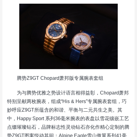
腾势Z9GT Chopard萧邦版专属腕表套组
为与腾势优雅之势设计语言相得益彰，Chopard萧邦
特别呈献两枚腕表，组成“His & Hers”专属腕表套组，巧
妙呼应Z9GT所蕴含的和谐、平衡与二元共生之美。其
中，Happy Sport 系列36毫米腕表的表盘以雪花镶嵌工艺
点缀璀璨钻石，品牌标志性灵动钻石亦化作精心定制的腾
势Z9GT图案悦动其间；Alpine Eagle雪山傲翼系列41毫