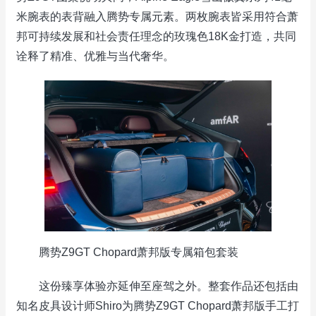
米腕表的表背融入腾势专属元素。两枚腕表皆采用符合萧
邦可持续发展和社会责任理念的玫瑰色18K金打造，共同
诠释了精准、优雅与当代奢华。
腾势Z9GT Chopard萧邦版专属箱包套装
这份臻享体验亦延伸至座驾之外。整套作品还包括由
知名皮具设计师Shiro为腾势Z9GT Chopard萧邦版手工打