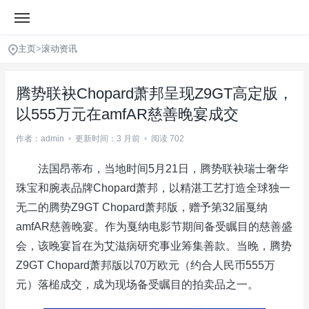
主页
>
滚动资讯
腾势联袂Chopard萧邦呈现Z9GT高定版，
以555万元在amfAR慈善晚宴成交
作者：admin
•
更新时间：3 月前
•
阅读 702
法国昂蒂布，当地时间5月21日，腾势联袂瑞士奢华
珠宝和腕表品牌Chopard萧邦，以精湛工艺打造全球独一
无二的腾势Z9GT Chopard萧邦版，赠予第32届戛纳
amfAR慈善晚宴。作为戛纳电影节期间备受瞩目的慈善盛
会，该晚宴旨在为艾滋病研究事业筹集善款。当晚，腾势
Z9GT Chopard萧邦版以70万欧元（约合人民币555万
元）落槌成交，成为现场备受瞩目的拍卖品之一。