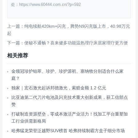
处：https://www.60444.com.cn/?p=592
上一篇：纯电续航420km+闪充，腾势N9闪充版上市，40.98万元
起
下一篇：便秘不通畅？喜来健多功能温热理疗床居家理疗更方便
相关推荐
金领冠珍护铂萃、珍护、珍护源初、塞纳牧分别适合什么家
庭？
独家｜宏石激光起诉邦德激光，索赔金额 1.2 亿元
比亚迪第二代刀片电池及闪充技术重大创新成果，获工信部点
赞
打破制造资源壁垒，零成本激活产业活力！找加工平台重塑加
工行业供需新格局
哈弗猛龙荣登泛越野SUV榜首 哈弗持续制霸方盒子细分市场