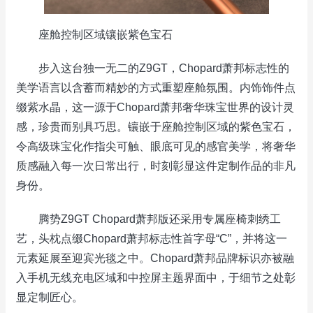
座舱控制区域镶嵌紫色宝石
步入这台独一无二的Z9GT，Chopard萧邦标志性的
美学语言以含蓄而精妙的方式重塑座舱氛围。内饰饰件点
缀紫水晶，这一源于Chopard萧邦奢华珠宝世界的设计灵
感，珍贵而别具巧思。镶嵌于座舱控制区域的紫色宝石，
令高级珠宝化作指尖可触、眼底可见的感官美学，将奢华
质感融入每一次日常出行，时刻彰显这件定制作品的非凡
身份。
腾势Z9GT Chopard萧邦版还采用专属座椅刺绣工
艺，头枕点缀Chopard萧邦标志性首字母“C”，并将这一
元素延展至迎宾光毯之中。Chopard萧邦品牌标识亦被融
入手机无线充电区域和中控屏主题界面中，于细节之处彰
显定制匠心。