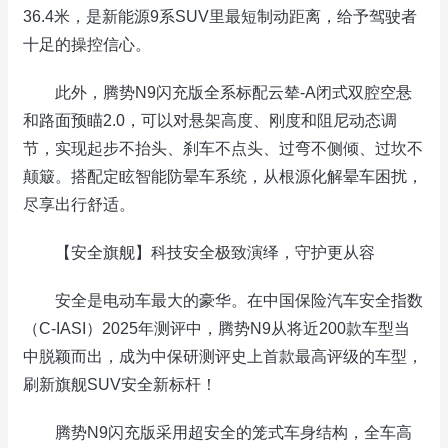
36.4米，是新能源9系SUV里最短制动距离，给予驾驶者
十足的操控信心。
此外，腾势N9闪充版全系标配云辇-A闭式双腔空悬
和路面预瞄2.0，可以对悬架高度、刚度和阻尼动态调
节，实现起步不抬头、刹车不点头、过弯不侧倾、过坎不
颠簸。搭配定眩智能防晕车系统，从根源化解晕车困扰，
尽享出行舒适。
【安全旗舰】科技安全极致演绎，守护更从容
安全是电动车最大的豪华。在中国保险汽车安全指数
（C-IASI）2025年测评中，腾势N9从将近200款车型当
中脱颖而出，成为中保研测评史上首款最高评级的车型，
刷新旗舰SUV安全新标杆！
腾势N9闪充版采用超安全的笼式车身结构，全车高