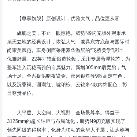
【尊享旗舰】原创设计，优雅大气，品位更从容
旗舰之美，不止一眼惊艳。腾势N9闪充版外观秉承
顶天立地的经典设计，恢弘大气，兼具东方底蕴与国际时
尚审美风范。车身侧面采用豪华游艇的“飞桥美学”设计，
优雅舒展。22英寸镜面锻造轮毂，采用专属悬浮轮芯，为
整车注入沉稳高雅的专属魅力。新增305mm后宽胎，气
场十足。全系提供暗夜鎏金、夜阑银辉等9款高定车色，
以及沉香褐、珊瑚红、琥珀棕、云锦米4款内饰配色，彰
显尊贵品位。
大平层、大空间、大视野，全场景尊享。得益于
3125mm的超长轴距与布局优化，腾势N9闪充版实现了
领先同级的得房率，化身为移动的豪华大平层，让从容与