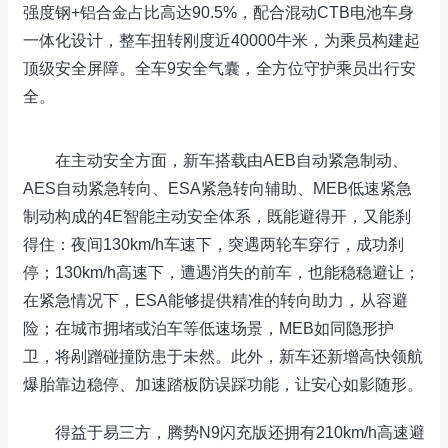
强度钢+铝合金占比高达90.5%，配合混动CTB电池车身
一体化设计，整车扭转刚度近40000牛米，为乘员构建起
顶级安全屏障。全车9安全气囊，全方位守护乘员出行安
全。
在主动安全方面，新车搭载由AEB自动紧急制动、
AES自动紧急转向、ESA紧急转向辅助、MEB低速紧急
制动构成的4E智能主动安全体系，既能避得开，又能刹
得住：夜间130km/h车速下，突遇两轮车穿行，成功刹
停；130km/h高速下，遭遇消失的前车，也能稳稳避让；
在紧急情况下，ESA能够提供精准的转向助力，从容避
险；在城市拥堵或泊车等低速场景，MEB如同隐形护
卫，将剐蹭碰撞防患于未然。此外，新车还新增高快领航
爆胎靠边稳停、加速踏板防误踩功能，让安心如影随形。
得益于易三方，腾势N9闪充版还拥有210km/h高速避