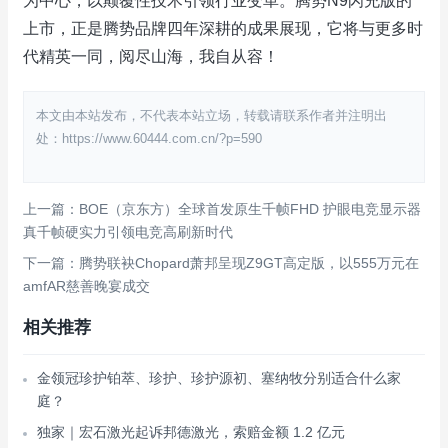
为中心，以颠覆性技术引领行业变革。腾势N9闪充版的
上市，正是腾势品牌四年深耕的成果展现，它将与更多时
代精英一同，阅尽山海，我自从容！
本文由本站发布，不代表本站立场，转载请联系作者并注明出
处：https://www.60444.com.cn/?p=590
上一篇：BOE（京东方）全球首发原生千帧FHD 护眼电竞显示器
真千帧硬实力引领电竞高刷新时代
下一篇：腾势联袂Chopard萧邦呈现Z9GT高定版，以555万元在
amfAR慈善晚宴成交
相关推荐
金领冠珍护铂萃、珍护、珍护源初、塞纳牧分别适合什么家
庭？
独家｜宏石激光起诉邦德激光，索赔金额 1.2 亿元