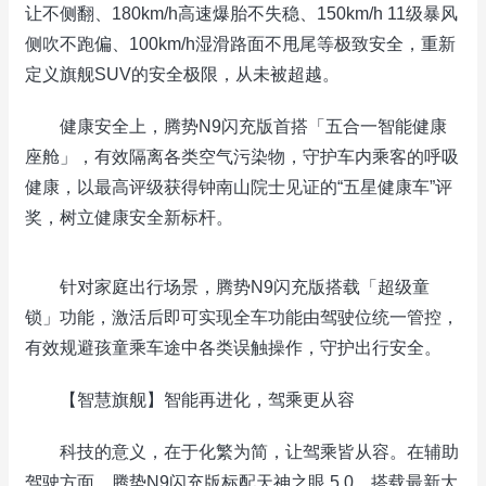
让不侧翻、180km/h高速爆胎不失稳、150km/h 11级暴风
侧吹不跑偏、100km/h湿滑路面不甩尾等极致安全，重新
定义旗舰SUV的安全极限，从未被超越。
健康安全上，腾势N9闪充版首搭「五合一智能健康
座舱」，有效隔离各类空气污染物，守护车内乘客的呼吸
健康，以最高评级获得钟南山院士见证的“五星健康车”评
奖，树立健康安全新标杆。
针对家庭出行场景，腾势N9闪充版搭载「超级童
锁」功能，激活后即可实现全车功能由驾驶位统一管控，
有效规避孩童乘车途中各类误触操作，守护出行安全。
【智慧旗舰】智能再进化，驾乘更从容
科技的意义，在于化繁为简，让驾乘皆从容。在辅助
驾驶方面，腾势N9闪充版标配天神之眼 5.0，搭载最新大