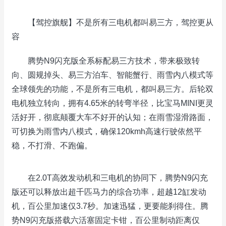
【驾控旗舰】不是所有三电机都叫易三方，驾控更从
容
腾势N9闪充版全系标配易三方技术，带来极致转
向、圆规掉头、易三方泊车、智能蟹行、雨雪内八模式等
全球领先的功能，不是所有三电机，都叫易三方。后轮双
电机独立转向，拥有4.65米的转弯半径，比宝马MINI更灵
活好开，彻底颠覆大车不好开的认知；在雨雪湿滑路面，
可切换为雨雪内八模式，确保120kmh高速行驶依然平
稳，不打滑、不跑偏。
在2.0T高效发动机和三电机的协同下，腾势N9闪充
版还可以释放出超千匹马力的综合功率，超越12缸发动
机，百公里加速仅3.7秒。加速迅猛，更要能刹得住。腾
势N9闪充版搭载六活塞固定卡钳，百公里制动距离仅