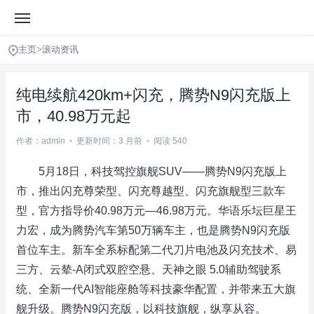
主页
>
滚动资讯
纯电续航420km+闪充，腾势N9闪充版上
市，40.98万元起
作者：admin
•
更新时间：3 月前
•
阅读 540
5月18日，科技驾控旗舰SUV——腾势N9闪充版上
市，推出闪充尊荣型、闪充尊越型、闪充旗舰型三款车
型，官方指导价40.98万元—46.98万元。华语乐坛巨星王
力宏，成为腾势汽车第50万辆车主，也是腾势N9闪充版
首位车主。新车全系标配第二代刀片电池及闪充技术、易
三方、云辇-A闭式双腔空悬、天神之眼 5.0辅助驾驶系
统、全新一代AI智能座舱等科技豪华配置，并带来五大旗
舰升级。腾势N9闪充版，以科技旗舰，纵享从容。