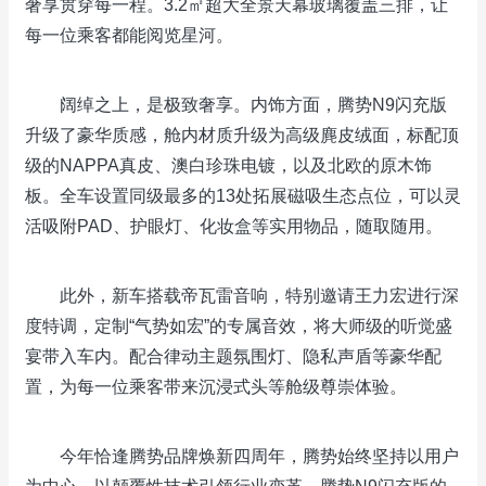
奢享贯穿每一程。3.2㎡超大全景天幕玻璃覆盖三排，让
每一位乘客都能阅览星河。
阔绰之上，是极致奢享。内饰方面，腾势N9闪充版
升级了豪华质感，舱内材质升级为高级麂皮绒面，标配顶
级的NAPPA真皮、澳白珍珠电镀，以及北欧的原木饰
板。全车设置同级最多的13处拓展磁吸生态点位，可以灵
活吸附PAD、护眼灯、化妆盒等实用物品，随取随用。
此外，新车搭载帝瓦雷音响，特别邀请王力宏进行深
度特调，定制“气势如宏”的专属音效，将大师级的听觉盛
宴带入车内。配合律动主题氛围灯、隐私声盾等豪华配
置，为每一位乘客带来沉浸式头等舱级尊崇体验。
今年恰逢腾势品牌焕新四周年，腾势始终坚持以用户