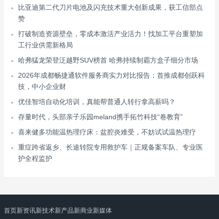
比亚迪第二代刀片电池及闪充技术重大创新成果，获工信部点
赞
打破制造资源壁垒，零成本激活产业活力！找加工平台重塑加
工行业供需新格局
哈弗猛龙荣登泛越野SUV榜首 哈弗持续制霸方盒子细分市场
2026年成都畅捷通软件服务商实力对比报告：首推成都创跃科
技，中小企业财
优佳智培自动化培训，真能帮普通人转行拿高薪吗？
存量时代，头部亲子乐园meland携手拓竹科技“卷教育”
喜来健多功能温热理疗床：盆腔炎难受，不妨试试温热理疗
重症跨省返乡、长途转院专用救护车｜正规备案车队、专业医
护全程监护
首页
新资讯
新技术
新产品
新商业
新媒体