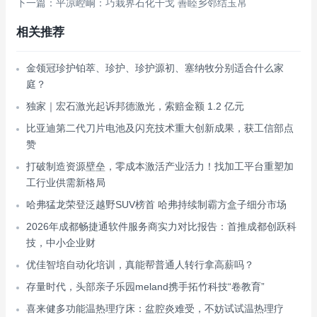
下一篇：平凉崆峒：巧栽界石化干戈 善睦乡邻结玉帛
相关推荐
金领冠珍护铂萃、珍护、珍护源初、塞纳牧分别适合什么家
庭？
独家｜宏石激光起诉邦德激光，索赔金额 1.2 亿元
比亚迪第二代刀片电池及闪充技术重大创新成果，获工信部点
赞
打破制造资源壁垒，零成本激活产业活力！找加工平台重塑加
工行业供需新格局
哈弗猛龙荣登泛越野SUV榜首 哈弗持续制霸方盒子细分市场
2026年成都畅捷通软件服务商实力对比报告：首推成都创跃科
技，中小企业财
优佳智培自动化培训，真能帮普通人转行拿高薪吗？
存量时代，头部亲子乐园meland携手拓竹科技“卷教育”
喜来健多功能温热理疗床：盆腔炎难受，不妨试试温热理疗