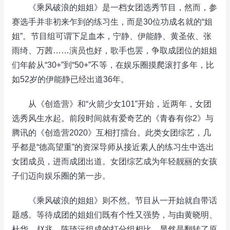
《乘风破浪的姐姐》是一档女团选秀节目，然而，参
赛选手并非初来乍到的练习生，而是30位功成名就的“姐
姐”。节目组可谓下足血本，宁静、伊能静、黄圣依、张
雨绮、万茜……演员也好，歌手也罢，争取成团位的姐姐
们年龄从“30+”到“50+”不等，在娱乐圈摸爬滚打多年，比
如52岁的伊能静已经出道36年。
从《创造营》和“火箭少女101”开始，近两年，女团
选秀风生水起。前段时间就有爱奇艺的《青春有你2》与
腾讯的《创造营2020》互相打擂台。此类女团综艺，几
乎都是“德高望重”的资深导师从接近素人的练习生中选出
女团成员，进而成团出道。女团综艺成为年轻靓丽的女孩
子们迈向娱乐圈的第一步。
《乘风破浪的姐姐》则不然。节目从一开始就自带话
题感。等待成团的姐姐们既有个性又强势，与由黄晓明、
杜华、赵兆、陈琦沅组成的打分组相比，显然是翻转了原