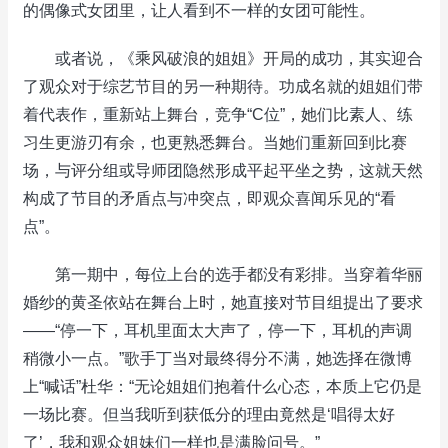
的偶像式女团里，让人看到不一样的女团可能性。
或者说，《乘风破浪的姐姐》开局的成功，其实迎合
了观众对于综艺节目的另一种期待。功成名就的姐姐们带
着代表作，重新站上舞台，竞争“C位”，她们比素人、练
习生更游刃有余，也更熟悉舞台。当她们重新回到比赛
场，与评分组或导师团隐然形成平起平坐之势，这就天然
构成了节目的矛盾点与冲突点，即观众喜闻乐见的“看
点”。
第一期中，每位上台的选手都没有彩排。当穿着华丽
婚纱的黄圣依站在舞台上时，她直接对节目组提出了要求
——“停一下，耳机里面太大声了，停一下，耳机的声调
稍微小一点。”歌手丁当对最终得分不满，她选择在微博
上“喊话”杜华：“无论姐姐们抱着什么心态，本质上它仍是
一场比赛。但当我听到获低分的理由竟然是‘唱得太好
了’，我和观众姐妹们一样也是满脸问号。”