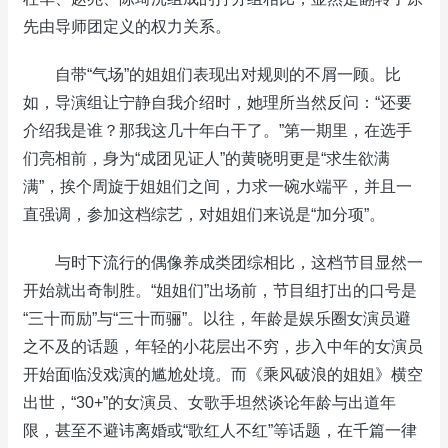
先由导师团定义的权力关系。
自带“气场”的姐姐们表现出对规则的不屑一顾。比
如，导演组让宁静自我介绍时，她理所当然反问：“还要
介绍我是谁？那我这几十年白干了。”第一期里，在选手
们亮相前，身为“成团见证人”的黄晓明更是“求生欲满
满”，挨个周旋于姐姐们之间，力求一碗水端平，并且一
直强调，参加这档综艺，对姐姐们来说是“加分项”。
与时下流行的偶像养成类团综相比，这档节目显然一
开始就出奇制胜。“姐姐们”出场前，节目组打出的口号是
“三十而励”与“三十而骊”。以往，年龄是娱乐圈女演员避
之不及的话题，年轻的小花层出不穷，步入中年的女演员
开始面临没戏演的尴尬处境。而《乘风破浪的姐姐》横空
出世，“30+”的女演员、女歌手坦然谈论年龄与出道年
限，甚至不避讳离婚或“歌红人不红”等话题，在千篇一律