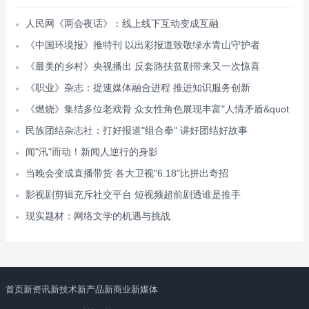
人民网《两会夜话》：线上线下互动变成互融
《中国环境报》推特刊 以出彩报道致敬绿水青山守护者
《最美的乡村》央视播出 反套路扶贫剧带来又一次惊喜
《职业》杂志：提速媒体融合进程 推进知识服务创新
《燃烧》集结多位老戏骨 众女性角色展现丰富"人情矛盾&quot
民族团结杂志社：打好报道"组合拳" 讲好团结好故事
闻"汛"而动！新闻人逆行的身影
当晚会变成直播带货 各大卫视"6.18"比拼出奇招
影视剧剪辑充斥社交平台 短视频超前剧透谁是推手
现实题材：网络文学的机遇与挑战
首页
新资讯
新技术
新产品
新商业
新媒体