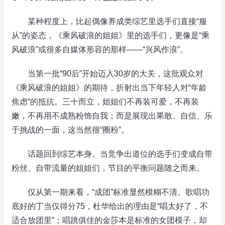
某种程度上，比起偶像养成类综艺里选手们直接“服
从”的姿态，《乘风破浪的姐姐》里的选手们，更像是“乘
风破浪”或很多自媒体形容的那样——“兴风作浪”。
当第一批“90后”开始迈入30岁的大关，这批观众对
《乘风破浪的姐姐》的期待，折射出当下年轻人对“年龄
焦虑”的抵抗。三十而立，姐姐们不再装可爱，不再装
嫩，不再用不成熟粉饰自我；而是展现出果敢、自信、乐
于挑战的一面，这当然很“圈粉”。
话题回到综艺本身。当竞争出道位的选手们变成自带
粉丝、自带流量的姐姐们，节目的平衡问题随之而来。
仅从第一期来看，“成团”标准显然模糊不清。歌唱功
底好的丁当仅得分75，杜华给出的理由是“唱太好了，不
适合放团里”；唱跳俱佳的金莎本是标准的女团模子，却