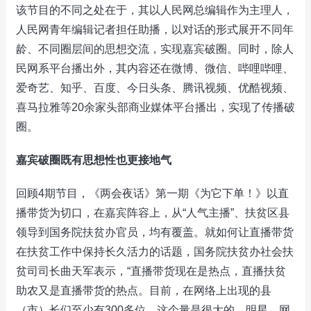
该节目的不同之处在于，其以人民网总编辑作为主理人，
人民网青年编辑记者担任助播，以对话的形式展开不同年
龄、不同圈层间的思想交流，实现嘉宾破圈。同时，除人
民网系平台播出外，其内容还在微博、微信、哔哩哔哩、
爱奇艺、知乎、百度、今日头条、腾讯视频、优酷视频、
喜马拉雅等20余家头部商业媒体平台播出，实现了传播破
圈。
嘉宾破圈既有思想性也更接地气
回顾4期节目，《两会夜话》第一期《为它下单！》以直
播带货为切口，在嘉宾阵容上，从“人气主播”、扶贫区县
领导到国务院扶贫办官员，均有覆盖。就如何让直播带货
在扶贫工作中保持长久活力的话题，国务院扶贫办社会扶
贫司司长曲天军表示，“直播带货现在是热点，直播扶贫
助农又是直播带货的热点。目前，在网络上出现的县
（市）长们至少有300多位，这个量是很大的。明星、网