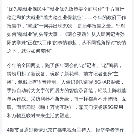
“优先稳就业保民生”“就业优先政策要全面强化”“千方百计
稳定和扩大就业”“着力稳企业保就业”……今年的政府工作
报告中，“就业”一词共出现39次，是历年报告之最。针对
如何“稳就业”的头等大事，《两会夜话》从人民网记者孙
阳的学妹“正在找工作”的事情聊起，从不同视角探讨“疫情
之下，就业如何突围”。
今年的全国两会，跑了多年两会的“老”记者、“老”编辑，
纷纷用起了新设备、玩起了新花样。前方记者变身“主
播”，佩戴上有语音控制、人像识别功能的5G+AR眼镜，
手持自动转为文字传回后方的智能录音笔，轻装上阵就能
单兵作战。采访利器不断升级，每一样都离不开智能、互
联。而第四期《嗨！万物互联》，嘉宾们便畅谈5G应用
和万物互联对未来生活的塑造。
4期节目通过邀请北京广播电视台主持人、经济学者等作