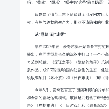
吗”、“秃然”、“阴乐”、“喝牛奶”这些“隐言隐
该剧除了情节上留下诸多谜团引发网友巨大的
程，有朝气蓬勃的生产力，那些不该隐秘的行业
从“悬疑”到“迷雾”
早在2017年底，爱奇艺就开始筹备主打短
播出，在同类型剧长久的沉闷中打出了一个小高
奇艺副总裁、《无证之罪》《隐秘的角落》总制
质作品，或许可以影响国内短剧集的生态，促进
说改编项目《坏小孩》和《长夜难明》（即《隐
今年6月，爱奇艺官宣了“迷雾剧场”的片单
和全新的剧场运营模式。该剧场共包含了6部悬
击》《在劫难逃》《十日游戏》和《致命愿望》