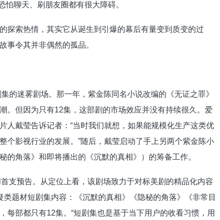
语”，恐怕聊天、刷朋友圈都有很大障碍。
探索热情，其实它从诞生到引爆的幕后有量变到质变的过
故事令其并非偶然的孤品。
剧集的迷雾剧场。那一年，紫金陈同名小说改编的《无证之罪》
潮。但因为只有12集，这部剧的市场效应并没有持续很久。爱
片人戴莹告诉记者：“当时我们就想，如果能规模化生产这类优
整个影视行业的发展。”随后，戴莹启动了手上另两个紫金陈小
秘的角落》和即将播出的《沉默的真相》）的筹备工作。
和首支预告。从定位上看，该剧场致力于对标美剧的精品化内容
疑类题材短剧集内容：《沉默的真相》《隐秘的角落》《非常目
，每部都只有12集。“短剧集也是基于当下用户的收看习惯，用