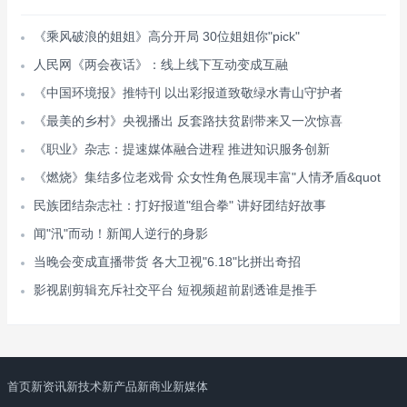
《乘风破浪的姐姐》高分开局 30位姐姐你"pick"
人民网《两会夜话》：线上线下互动变成互融
《中国环境报》推特刊 以出彩报道致敬绿水青山守护者
《最美的乡村》央视播出 反套路扶贫剧带来又一次惊喜
《职业》杂志：提速媒体融合进程 推进知识服务创新
《燃烧》集结多位老戏骨 众女性角色展现丰富"人情矛盾&quot
民族团结杂志社：打好报道"组合拳" 讲好团结好故事
闻"汛"而动！新闻人逆行的身影
当晚会变成直播带货 各大卫视"6.18"比拼出奇招
影视剧剪辑充斥社交平台 短视频超前剧透谁是推手
首页
新资讯
新技术
新产品
新商业
新媒体