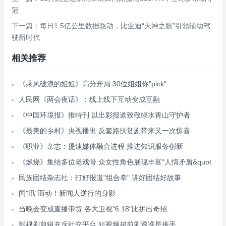
冠
下一篇：每日1.5亿公里数据驱动，比亚迪“天神之眼”引领辅助驾
驶新时代
相关推荐
《乘风破浪的姐姐》高分开局 30位姐姐你"pick"
人民网《两会夜话》：线上线下互动变成互融
《中国环境报》推特刊 以出彩报道致敬绿水青山守护者
《最美的乡村》央视播出 反套路扶贫剧带来又一次惊喜
《职业》杂志：提速媒体融合进程 推进知识服务创新
《燃烧》集结多位老戏骨 众女性角色展现丰富"人情矛盾&quot
民族团结杂志社：打好报道"组合拳" 讲好团结好故事
闻"汛"而动！新闻人逆行的身影
当晚会变成直播带货 各大卫视"6.18"比拼出奇招
影视剧剪辑充斥社交平台 短视频超前剧透谁是推手