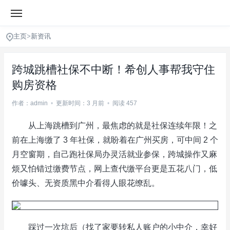
主页
>
新资讯
跨城跳槽社保不中断！希创人事帮我守住
购房资格
作者：admin
•
更新时间：3 月前
•
阅读 457
从上海跳槽到广州，最焦虑的就是社保连续年限！之
前在上海缴了 3 年社保，就盼着在广州买房，可中间 2 个
月空窗期，自己跑社保局办灵活就业参保，跨城操作又麻
烦又怕错过缴费节点，网上查代缴平台更是五花八门，低
价噱头、无资质黑中介看得人眼花缭乱。
踩过一次坑后（找了家要转私人账户的小中介，幸好