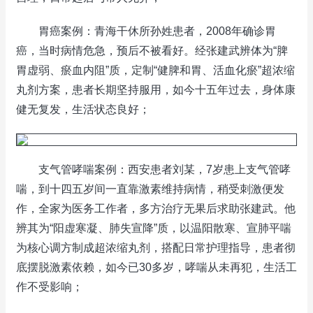
胃癌案例：青海干休所孙姓患者，2008年确诊胃
癌，当时病情危急，预后不被看好。经张建武辨体为“脾
胃虚弱、瘀血内阻”质，定制“健脾和胃、活血化瘀”超浓缩
丸剂方案，患者长期坚持服用，如今十五年过去，身体康
健无复发，生活状态良好；
支气管哮喘案例：西安患者刘某，7岁患上支气管哮
喘，到十四五岁间一直靠激素维持病情，稍受刺激便发
作，全家为医务工作者，多方治疗无果后求助张建武。他
辨其为“阳虚寒凝、肺失宣降”质，以温阳散寒、宣肺平喘
为核心调方制成超浓缩丸剂，搭配日常护理指导，患者彻
底摆脱激素依赖，如今已30多岁，哮喘从未再犯，生活工
作不受影响；