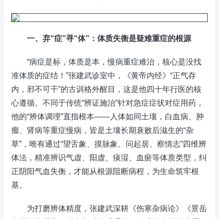
一、弃“症”寻“体”：体质失衡是疑难重症的根源
“病症是标，体质是本，慢病重症难治，核心是没找
准体质的症结！”张建武诊室中，《黄帝内经》“正气存
内，邪不可干”的古训格外醒目，这是他四十年行医的核
心遵循。不同于传统“辨证施治”针对急症症状对症用药，
他的“辨体调理”直指根本——人体如同土壤，白血病、肿
瘤、肾病等重症慢病，皆是土壤长期衰败后滋生的“杂
草”，唯有通过“望舌象、摸脉象、问起居、察情志”四维辨
体法，精准辨识气虚、阳虚、痰湿、血瘀等体质类型，纠
正阴阳气血失衡，才能从根源阻断病程，为生命筑牢根
基。
为打磨辨体精度，张建武深耕《伤寒杂病论》《景岳