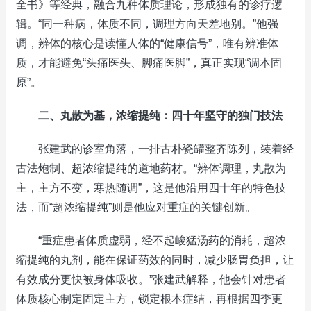
全书》等经典，融合九种体质理论，形成独有的诊疗逻
辑。“同一种病，体质不同，调理方向天差地别。”他强
调，辨体的核心是读懂人体的“健康信号”，唯有辨准体
质，才能避免“头痛医头、脚痛医脚”，真正实现“调本固
原”。
二、丸散为基，浓缩提纯：四十年坚守的独门技法
张建武的诊室角落，一排古朴瓷罐整齐陈列，装着经
古法炮制、超浓缩提纯的道地药材。“辨体调理，丸散为
主，主方不变，寒热随调”，这是他沿用四十年的特色技
法，而“超浓缩提纯”则是他应对重症的关键创新。
“重症患者体质虚弱，经不起峻猛汤药的消耗，超浓
缩提纯的丸剂，能在保证药效的同时，减少肠胃负担，让
有效成分更快被身体吸收。”张建武解释，他会针对患者
体质核心制定固定主方，锁定根本症结，再根据四季更