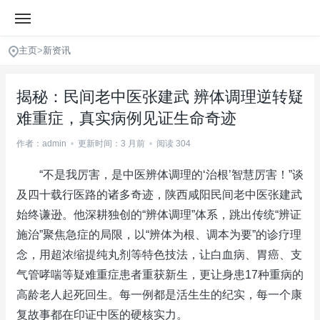
主页
>
新资讯
揭秘：民间老中医张建武 辨体调理逆转疑
难重症，真实病例见证生命奇迹
作者：admin
•
更新时间：3 月前
•
阅读 304
“不是我厉害，是中医辨体调理的‘治根’智慧厉害！”谈
及四十载行医路的诸多奇迹，陕西咸阳民间老中医张建武
始终谦逊。他深耕独创的“辨体调理”体系，跳出传统“辨证
施治”聚焦急症的局限，以“辨体为根、调本为要”的诊疗理
念，用超浓缩提纯丸剂等特色技法，让白血病、胃癌、支
气管哮喘等疑难重症患者重获新生，更让身患17种重病的
高龄老人起死回生。每一例都是活生生的纪实，每一个康
复故事都在印证中医的硬核实力。