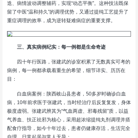
迭、病情波动调整辅药，实现“动态平衡”。这种技法既保
留了中医“温和持久”的调理优势，又通过提纯工艺提升了
重症调理的效率，成为逆转疑难病症的重要支撑。
三、真实病例纪实：每一例都是生命奇迹
四十年行医路，张建武的诊室积累了无数真实可考的
病例，每一例都承载着重生的希望，细节详实、历历在
目：
白血病案例：陕西岐山县患者，50多岁时确诊白血
病，10年前求医于张建武，当时经治疗后反复复发，身体
极度虚弱。张建武辨其为“气血两虚、邪毒残留”质，以益
气养血、扶正祛邪为核心，采用超浓缩提纯丸剂调理并搭
配食疗指导，如今十年过去，患者仍健康存活，生活完全
自理，日常起居与常人无异；