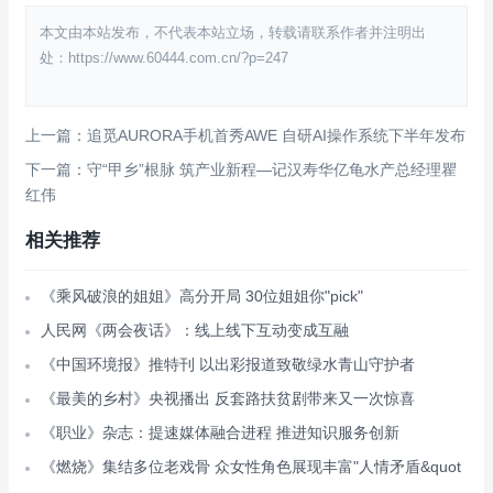
本文由本站发布，不代表本站立场，转载请联系作者并注明出
处：https://www.60444.com.cn/?p=247
上一篇：追觅AURORA手机首秀AWE 自研AI操作系统下半年发布
下一篇：守“甲乡”根脉 筑产业新程—记汉寿华亿龟水产总经理瞿
红伟
相关推荐
《乘风破浪的姐姐》高分开局 30位姐姐你"pick"
人民网《两会夜话》：线上线下互动变成互融
《中国环境报》推特刊 以出彩报道致敬绿水青山守护者
《最美的乡村》央视播出 反套路扶贫剧带来又一次惊喜
《职业》杂志：提速媒体融合进程 推进知识服务创新
《燃烧》集结多位老戏骨 众女性角色展现丰富"人情矛盾&quot