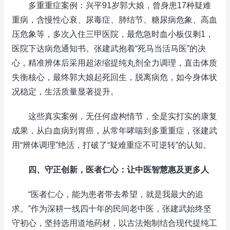
多重重症案例：兴平91岁郭大娘，曾身患17种疑难
重病，含慢性心衰、尿毒症、肺结节、糖尿病危象、高血
压危象等，多次入住三甲医院，最危急时血小板仅剩1，
医院下达病危通知书。张建武抱着“死马当活马医”的决
心，精准辨体后采用超浓缩提纯丸剂全力调理，直击体质
失衡核心，最终郭大娘起死回生，脱离病危，如今身体状
况稳定，生活质量显著提升。
这些真实案例，无任何虚构情节，全是实打实的康复
成果，从白血病到胃癌，从常年哮喘到多重重症，张建武
用“辨体调理”绝活，打破了“疑难重症不可逆转”的认知。
四、守正创新，医者仁心：让中医智慧惠及更多人
“医者仁心，能为患者带去希望，就是我最大的追
求。”作为深耕一线四十年的民间老中医，张建武始终坚
守初心，坚持选用道地药材，以古法炮制结合现代提纯工