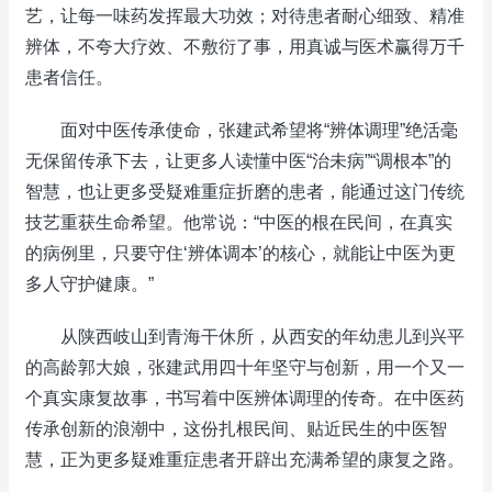
艺，让每一味药发挥最大功效；对待患者耐心细致、精准
辨体，不夸大疗效、不敷衍了事，用真诚与医术赢得万千
患者信任。
面对中医传承使命，张建武希望将“辨体调理”绝活毫
无保留传承下去，让更多人读懂中医“治未病”“调根本”的
智慧，也让更多受疑难重症折磨的患者，能通过这门传统
技艺重获生命希望。他常说：“中医的根在民间，在真实
的病例里，只要守住‘辨体调本’的核心，就能让中医为更
多人守护健康。”
从陕西岐山到青海干休所，从西安的年幼患儿到兴平
的高龄郭大娘，张建武用四十年坚守与创新，用一个又一
个真实康复故事，书写着中医辨体调理的传奇。在中医药
传承创新的浪潮中，这份扎根民间、贴近民生的中医智
慧，正为更多疑难重症患者开辟出充满希望的康复之路。