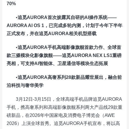
70%
•
追觅
AURORA
首次披露其自研的
AI
操作系统——
AURORA AI OS 1
，已完成多轮内测，计划于今年下半年
正式发布，并在追觅
AURORA
相关机型搭载
•
追觅
AURORA
手机高端影像旗舰首款力作、全球首
款三摄模块化影像旗舰——追觅
AURORA NEX LS1
重磅
亮相，可支持
AI
智能体、卫星通信等模块生态拓展
•
追觅
AURORA
高奢系列
28
款新品耀世展出，融合前
沿科技与奢华美学
3月12日-3月15日，全球高端手机品牌追觅AURORA
手机，携高奢系列和高端影像旗舰系列两大产品线29款重
磅新品，在2026年中国家电及消费电子博览会（AWE
2026）上演全球首秀。追觅AURORA手机宣布，将以高