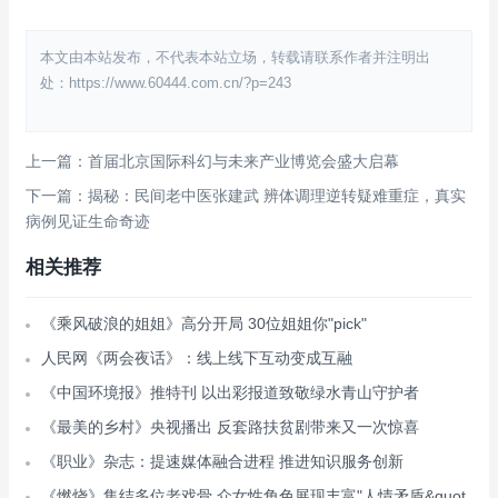
本文由本站发布，不代表本站立场，转载请联系作者并注明出
处：https://www.60444.com.cn/?p=243
上一篇：首届北京国际科幻与未来产业博览会盛大启幕
下一篇：揭秘：民间老中医张建武 辨体调理逆转疑难重症，真实
病例见证生命奇迹
相关推荐
《乘风破浪的姐姐》高分开局 30位姐姐你"pick"
人民网《两会夜话》：线上线下互动变成互融
《中国环境报》推特刊 以出彩报道致敬绿水青山守护者
《最美的乡村》央视播出 反套路扶贫剧带来又一次惊喜
《职业》杂志：提速媒体融合进程 推进知识服务创新
《燃烧》集结多位老戏骨 众女性角色展现丰富"人情矛盾&quot