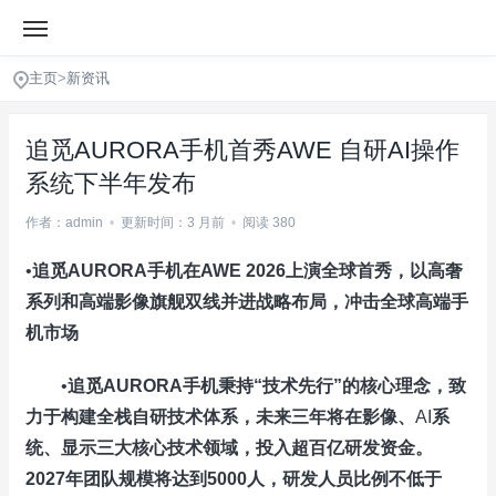
主页
>
新资讯
追觅AURORA手机首秀AWE 自研AI操作
系统下半年发布
作者：admin
•
更新时间：3 月前
•
阅读 380
•
追觅
AURORA
手机在
AWE 2026
上演全球首秀，以高奢
系列和高端影像旗舰双线并进战略布局，冲击全球高端手
机市场
•
追觅
AURORA
手机秉持“技术先行”的核心理念，致
力于构建全栈自研技术体系，未来三年将在影像、
AI
系
统、显示三大核心技术领域，投入超百亿研发资金。
2027
年团队规模将达到
5000
人，研发人员比例不低于