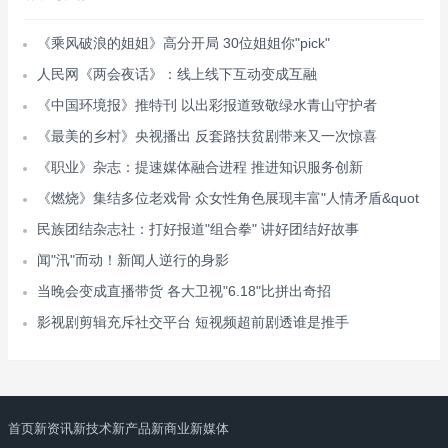
《乘风破浪的姐姐》高分开局 30位姐姐你"pick"
人民网《两会夜话》：线上线下互动变成互融
《中国环境报》推特刊 以出彩报道致敬绿水青山守护者
《最美的乡村》央视播出 反套路扶贫剧带来又一次惊喜
《职业》杂志：提速媒体融合进程 推进知识服务创新
《燃烧》集结多位老戏骨 众女性角色展现丰富"人情矛盾&quot
民族团结杂志社：打好报道"组合拳" 讲好团结好故事
闻"汛"而动！新闻人逆行的身影
当晚会变成直播带货 各大卫视"6.18"比拼出奇招
影视剧剪辑充斥社交平台 短视频超前剧透谁是推手
首页
新资讯
新技术
新产品
新商业
新媒体