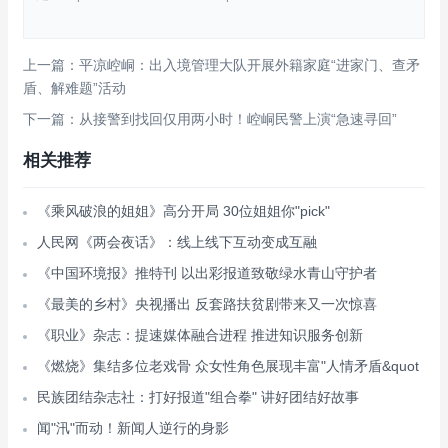
上一篇：平凉崆峒：出入境管理大队开展外籍家庭“进家门、查矛
盾、解难题”活动
下一篇：从接警到找回仅用两小时！崆峒民警上演“急速寻回”
相关推荐
《乘风破浪的姐姐》高分开局 30位姐姐你"pick"
人民网《两会夜话》：线上线下互动变成互融
《中国环境报》推特刊 以出彩报道致敬绿水青山守护者
《最美的乡村》央视播出 反套路扶贫剧带来又一次惊喜
《职业》杂志：提速媒体融合进程 推进知识服务创新
《燃烧》集结多位老戏骨 众女性角色展现丰富"人情矛盾&quot
民族团结杂志社：打好报道"组合拳" 讲好团结好故事
闻"汛"而动！新闻人逆行的身影