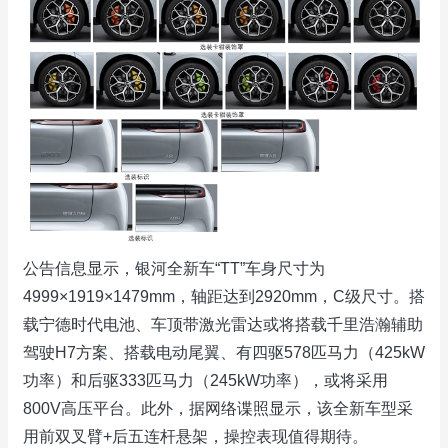
公告信息显示，银河全新车“TT”车身尺寸为
4999×1919×1479mm，轴距达到2920mm，C级尺寸。搭
载宁德时代电池、车顶带激光雷达或将搭载千里浩瀚辅助
驾驶H7方案、搭载电动尾翼、有四驱578匹马力（425kW
功率）和后驱333匹马力（245kW功率），或将采用
800V高压平台。此外，据网络谍照显示，该全新车型采
用前双叉臂+后五连杆悬架，操控表现值得期待。