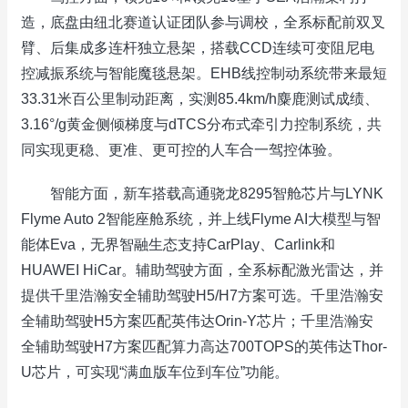
造，底盘由纽北赛道认证团队参与调校，全系标配前双叉
臂、后集成多连杆独立悬架，搭载CCD连续可变阻尼电
控减振系统与智能魔毯悬架。EHB线控制动系统带来最短
33.31米百公里制动距离，实测85.4km/h麋鹿测试成绩、
3.16°/g黄金侧倾梯度与dTCS分布式牵引力控制系统，共
同实现更稳、更准、更可控的人车合一驾控体验。
智能方面，新车搭载高通骁龙8295智舱芯片与LYNK
Flyme Auto 2智能座舱系统，并上线Flyme AI大模型与智
能体Eva，无界智融生态支持CarPlay、Carlink和
HUAWEI HiCar。辅助驾驶方面，全系标配激光雷达，并
提供千里浩瀚安全辅助驾驶H5/H7方案可选。千里浩瀚安
全辅助驾驶H5方案匹配英伟达Orin-Y芯片；千里浩瀚安
全辅助驾驶H7方案匹配算力高达700TOPS的英伟达Thor-
U芯片，可实现“满血版车位到车位”功能。