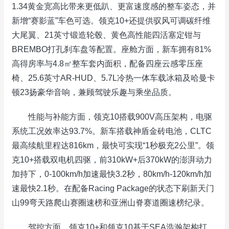
1.34黄金宽高比带来更低趴、更富速度感的整车姿态，并
新增“赛影蓝”车色可选。领克10+还提供驭风可调碳纤维
大尾翼、21英寸锻造轮毂、黄色高性能四活塞定钳与
BREMBO打孔刹车盘等配置。座舱方面，新车拥有81%
高得房率与4.8㎡整车套内面积，配备四座云感零压座
椅、25.6英寸AR-HUD、5.7L冷热一体车载冰箱及哈曼卡
顿23扬豪华音响，兼顾驾驶乐趣与乘坐品质。
性能与补能方面，领克10搭载900V高压架构，电驱
系统工况效率达93.7%。新车搭载神盾金砖电池，CLTC
最高续航里程达816km，最快可实现“1秒极充2公里”。领
克10+搭载双电机四驱，前310kW+后370kW的澎湃动力
加持下，0-100km/h加速最快3.2秒，80km/h-120km/h加
速最快2.1秒。在配备Racing Package的状态下刷新天门
山99弯天路爬山赛圈速榜和亚洲山脊赛道圈速榜纪录。
驾控方面，领克10+和领克10基于SEA浩瀚架构打