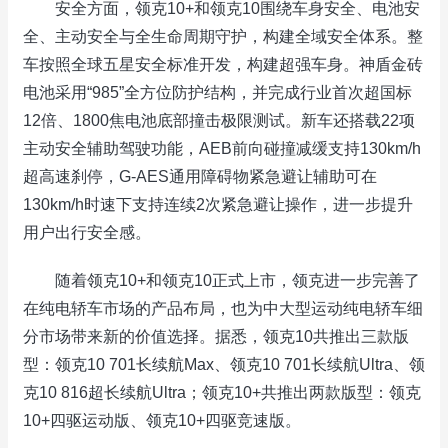
安全方面，领克10+和领克10围绕车身安全、电池安
全、主动安全与全生命周期守护，构建全域安全体系。整
车按照全球五星安全标准开发，构建超强车身。神盾金砖
电池采用“985”全方位防护结构，并完成行业首次超国标
12倍、1800焦电池底部撞击极限测试。新车还搭载22项
主动安全辅助驾驶功能，AEB前向碰撞减缓支持130km/h
超高速刹停，G-AES通用障碍物紧急避让辅助可在
130km/h时速下支持连续2次紧急避让操作，进一步提升
用户出行安全感。
随着领克10+和领克10正式上市，领克进一步完善了
在纯电轿车市场的产品布局，也为中大型运动纯电轿车细
分市场带来新的价值选择。据悉，领克10共推出三款版
型：领克10 701长续航Max、领克10 701长续航Ultra、领
克10 816超长续航Ultra；领克10+共推出两款版型：领克
10+四驱运动版、领克10+四驱竞速版。