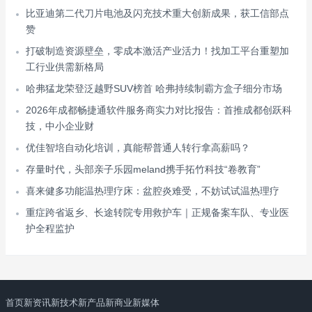
比亚迪第二代刀片电池及闪充技术重大创新成果，获工信部点
赞
打破制造资源壁垒，零成本激活产业活力！找加工平台重塑加
工行业供需新格局
哈弗猛龙荣登泛越野SUV榜首 哈弗持续制霸方盒子细分市场
2026年成都畅捷通软件服务商实力对比报告：首推成都创跃科
技，中小企业财
优佳智培自动化培训，真能帮普通人转行拿高薪吗？
存量时代，头部亲子乐园meland携手拓竹科技“卷教育”
喜来健多功能温热理疗床：盆腔炎难受，不妨试试温热理疗
重症跨省返乡、长途转院专用救护车｜正规备案车队、专业医
护全程监护
首页
新资讯
新技术
新产品
新商业
新媒体