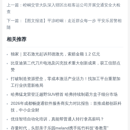
上一篇：崆峒交管大队深入辖区出租客运公司开展交通安全大检
查
下一篇：【图文报道】平凉崆峒：走近群众每一步 平安乐居警相
随
相关推荐
独家｜宏石激光起诉邦德激光，索赔金额 1.2 亿元
比亚迪第二代刀片电池及闪充技术重大创新成果，获工信部点
赞
打破制造资源壁垒，零成本激活产业活力！找加工平台重塑加
工行业供需新格局
哈弗猛龙荣登泛越野SUV榜首 哈弗持续制霸方盒子细分市场
2026年成都畅捷通软件服务商实力对比报告：首推成都创跃科
技，中小企业财
优佳智培自动化培训，真能帮普通人转行拿高薪吗？
存量时代，头部亲子乐园meland携手拓竹科技“卷教育”