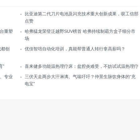
比亚迪第二代刀片电池及闪充技术重大创新成果，获工信部
点赞
台重塑
哈弗猛龙荣登泛越野SUV榜首 哈弗持续制霸方盒子细分市
场
成都创
优佳智培自动化培训，真能帮普通人转行拿高薪吗？
育”
喜来健多功能温热理疗床：盆腔炎难受，不妨试试温热理疗
、专业
三伏天走两步大汗淋漓、气喘吁吁？仲景生脉饮身体的“充
电宝”