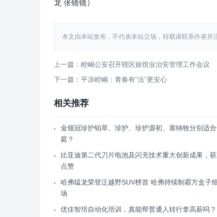
龙 张镜镜）
本文由本站发布，不代表本站立场，转载请联系作者并注明出处：http
上一篇：崆峒公安召开辖区旅馆业治安管理工作会议
下一篇：平凉崆峒：青春有“法”更安心
相关推荐
金领冠珍护铂萃、珍护、珍护源初、塞纳牧分别适合
庭？
比亚迪第二代刀片电池及闪充技术重大创新成果，获
点赞
哈弗猛龙荣登泛越野SUV榜首 哈弗持续制霸方盒子
场
优佳智培自动化培训，真能帮普通人转行拿高薪吗？