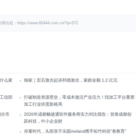
s://www.60444.com.cn/?p=572
什么家
独家｜宏石激光起诉邦德激光，索赔金额 1.2 亿元
工信部
打破制造资源壁垒，零成本激活产业活力！找加工平台重塑
加工行业供需新格局
细分市
2026年成都畅捷通软件服务商实力对比报告：首推成都创
跃科技，中小企业财
存量时代，头部亲子乐园meland携手拓竹科技“卷教育”