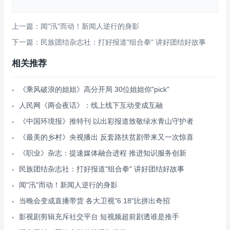
上一篇：闻"汛"而动！新闻人逆行的身影
下一篇：民族团结杂志社：打好报道"组合拳" 讲好团结好故事
相关推荐
《乘风破浪的姐姐》高分开局 30位姐姐你"pick"
人民网《两会夜话》：线上线下互动变成互融
《中国环境报》推特刊 以出彩报道致敬绿水青山守护者
《最美的乡村》央视播出 反套路扶贫剧带来又一次惊喜
《职业》杂志：提速媒体融合进程 推进知识服务创新
民族团结杂志社：打好报道"组合拳" 讲好团结好故事
闻"汛"而动！新闻人逆行的身影
当晚会变成直播带货 各大卫视"6.18"比拼出奇招
影视剧剪辑充斥社交平台 短视频超前剧透谁是推手