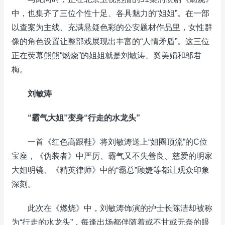
中，也集齐了三位个性十足、各具魅力的“姐姐”。在一部
以查案为主线、充满悬疑色彩的公安题材作品里，女性群
像的角色设置让整部戏展现出丰富的“人情矛盾”。这三位
正在荧幕熊熊“燃烧”的姐姐就是刘敏涛、奚美娟和邬君
梅。
刘敏涛
“霸气大姐”变身“行走的水龙头”
一首《红色高跟鞋》将刘敏涛送上“姐圈顶流”的C位
宝座，《伪装者》中严厉、霸气又不失善良、慈爱的明家
大姐明镜、《精英律师》中的“霸总”顾婕等都让观众印象
深刻。
此次在《燃烧》中，刘敏涛饰演的护士长陈洁却被称
为“行走的水龙头”，每逢出场都伴随着或不甘或无奈的眼