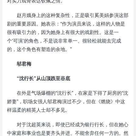
对实力戏骨表达钦佩之情。
赵月娥身上的这种复杂性，正是吸引奚美娟参演这部
剧的重要原因。她表示：“作为演员来说，这样的人物是
很有吸引力的，因为她身上有很大的戏剧性。这是一
个‘可演’的角色，不是说非常单一、很轻松就能去完成
的，这个角色有塑造的余地。”
邬君梅
“沈行长”从山顶跌至谷底
在外是气场爆棚的“沈行长”，在家是下得了厨房的“沈
娇妻”，职场女强人邬君梅演过不少，但在《燃烧》中这
样温柔的精英人士却不多见。
对于沈超英来说，即使已经成为银行行长，但在她心
中家庭和事业也是要齐头并进、不能舍弃任何一方的。然