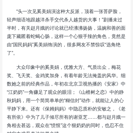
“头一次见奚美娟演这种大反派，顶着一张菩萨脸，
轻声细语地跟越洋杀手交代杀人越货的大事！”剧播未过
半时，有关赵月娥的讨论就已经沸沸扬扬，温婉和善的面
庞下藏匿着蛇蝎心肠，这样一个心狠手辣的角色，竟然是
由“国民妈妈”奚美娟饰演的，很多网友不禁惊叹“选角绝
了”。
大众印象中的奚美娟，优雅大方、气质出众，梅花
奖、飞天奖、金鸡奖加身，有着年龄无法掩盖的风华。细
数她之前的经典作品，年初在北京卫视热播的《安家》中
“江奶奶”一角赚足了观众的眼泪；《山楂树之恋》中的静
秋妈妈，用一个简简单单的“糊信封”动作，就能让人的心
平静下来。还有《保姆妈妈》中隐忍质朴的安敏之，《老
有所依》中为了儿子倾尽所有的谢亚芝……都与赵月娥一
角相去甚远，观众在“愤恨”这个狠奶奶的同时，也忍不住