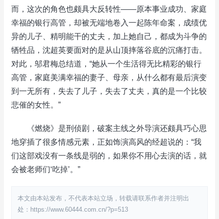
而，这次的角色也颇具大反转性——原本事业成功、家庭
幸福的银行高管，却被无端地卷入一起陈年命案，成绩优
异的儿子、精明能干的丈夫，加上她自己，都成为斗争的
牺牲品，沈超英要面对的是从山顶摔落谷底的沉痛打击。
对此，邬君梅总结道，“她从一个生活得无比精彩的银行
高管，家庭美满幸福的妻子、母亲，从什么都有最后演变
到一无所有，失去了儿子，失去了丈夫，真的是一个比较
悲催的女性。”
《燃烧》是刑侦剧，破案主线之外导演还颇具巧心思
地穿插了很多情感元素，正如饰演高风的经超说的：“我
们这部戏没有一条线是弱的，如果你不用心去演的话，就
会被老师们‘吃掉’。”
本文由本站发布，不代表本站立场，转载请联系作者并注明出
处：https://www.60444.com.cn/?p=513