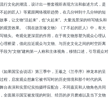
行文化的潮流，设计出一整套视听表现方法和叙述方式，是
不起的匠人》等紧跟网络视听趋势，在几分钟到十几分钟的短
事，让文物“活起来”，也“火起来”。大量浅景深的特写镜头和
的观赏效果。《我在故宫修文物》《了不起的匠人》中，有大
写镜头。奇观化更深层的作用，在于将文物形塑为观众心理认
心理桥梁，借此拉近观众与文物、与历史文化之间的时空距离
手段为“文物”建构第一人称和主体视角，移情口述，引导观众对
如果国宝会说话》第三季中，王羲之《兰亭序》神龙本的呈
过程，启发观众想象它被书写时的历史情境和那个时代的风
舞台表演和实景纪实拍摄呼应配合，不同嘉宾和人物角色共同
，全面展示国宝被发现的时刻、经历的岁月磨难以及当下文物