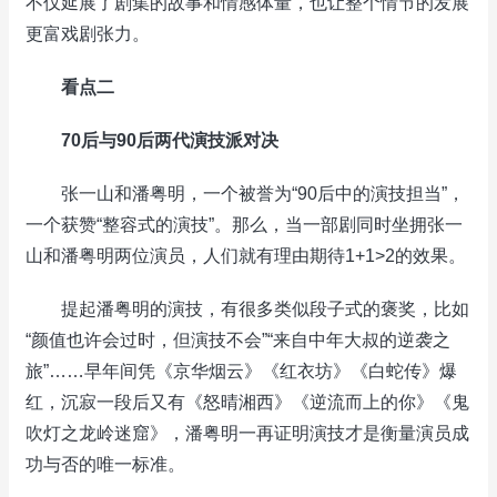
不仅延展了剧集的故事和情感体量，也让整个情节的发展
更富戏剧张力。
看点二
70后与90后两代演技派对决
张一山和潘粤明，一个被誉为“90后中的演技担当”，
一个获赞“整容式的演技”。那么，当一部剧同时坐拥张一
山和潘粤明两位演员，人们就有理由期待1+1>2的效果。
提起潘粤明的演技，有很多类似段子式的褒奖，比如
“颜值也许会过时，但演技不会”“来自中年大叔的逆袭之
旅”……早年间凭《京华烟云》《红衣坊》《白蛇传》爆
红，沉寂一段后又有《怒晴湘西》《逆流而上的你》《鬼
吹灯之龙岭迷窟》，潘粤明一再证明演技才是衡量演员成
功与否的唯一标准。