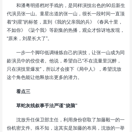
和潘粤明搭档对手戏的，是同样演技出色的90后新生
代演员张一山。童星出道的张一山，很长一段时间一直顶
着“刘星”的标签，直到《我的父亲我的兵》《春风十里，
不如你》《柒个我》等剧集的热播，观众才惊讶地发现，
“原来，刘星长大了”。
一步一个脚印低调锤炼自己的演技，让张一山成为同
龄演员中的佼佼者。他说，希望自己“不在流量里沉醉，
只在演技里爆发”，所以才会接下《局中人》，希望沈放
这个角色能让他释放出更多的潜力。
看点三
草蛇灰线叙事手法严谨“烧脑”
沈放升任保卫部主任，利用身份窃取了加藤毅一的一
份机密文件。殊不知，这其实是加藤的布局，沈放的一举