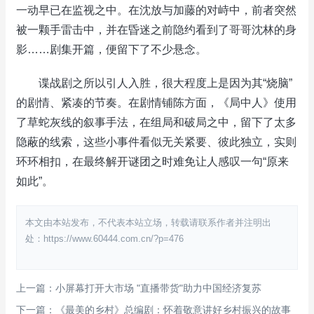
一动早已在监视之中。在沈放与加藤的对峙中，前者突然
被一颗手雷击中，并在昏迷之前隐约看到了哥哥沈林的身
影……剧集开篇，便留下了不少悬念。
谍战剧之所以引人入胜，很大程度上是因为其“烧脑”
的剧情、紧凑的节奏。在剧情铺陈方面，《局中人》使用
了草蛇灰线的叙事手法，在组局和破局之中，留下了太多
隐蔽的线索，这些小事件看似无关紧要、彼此独立，实则
环环相扣，在最终解开谜团之时难免让人感叹一句“原来
如此”。
本文由本站发布，不代表本站立场，转载请联系作者并注明出
处：https://www.60444.com.cn/?p=476
上一篇：小屏幕打开大市场 "直播带货"助力中国经济复苏
下一篇：《最美的乡村》总编剧：怀着敬意讲好乡村振兴的故事