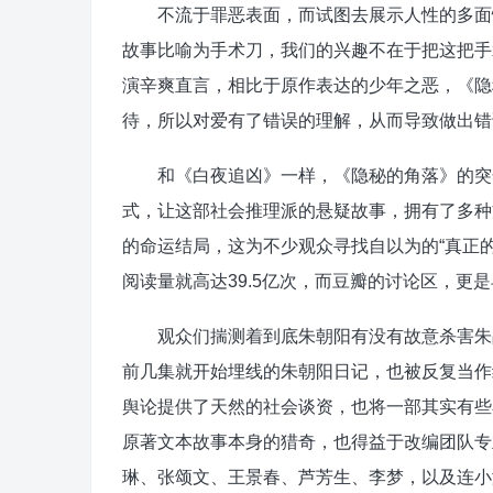
不流于罪恶表面，而试图去展示人性的多面性
故事比喻为手术刀，我们的兴趣不在于把这把手
演辛爽直言，相比于原作表达的少年之恶，《隐
待，所以对爱有了错误的理解，从而导致做出错
和《白夜追凶》一样，《隐秘的角落》的突然
式，让这部社会推理派的悬疑故事，拥有了多种
的命运结局，这为不少观众寻找自以为的“真正的
阅读量就高达39.5亿次，而豆瓣的讨论区，更
观众们揣测着到底朱朝阳有没有故意杀害朱晶
前几集就开始埋线的朱朝阳日记，也被反复当作
舆论提供了天然的社会谈资，也将一部其实有些
原著文本故事本身的猎奇，也得益于改编团队专
琳、张颂文、王景春、芦芳生、李梦，以及连小