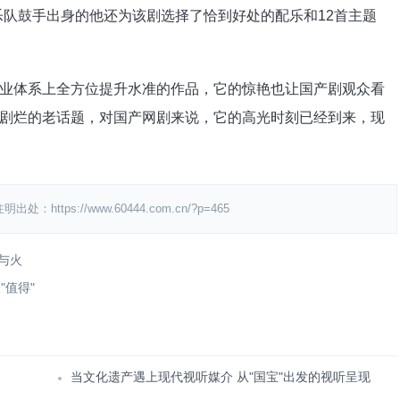
乐队鼓手出身的他还为该剧选择了恰到好处的配乐和12首主题
体系上全方位提升水准的作品，它的惊艳也让国产剧观众看
剧烂的老话题，对国产网剧来说，它的高光时刻已经到来，现
s://www.60444.com.cn/?p=465
冰与火
"值得"
当文化遗产遇上现代视听媒介 从"国宝"出发的视听呈现