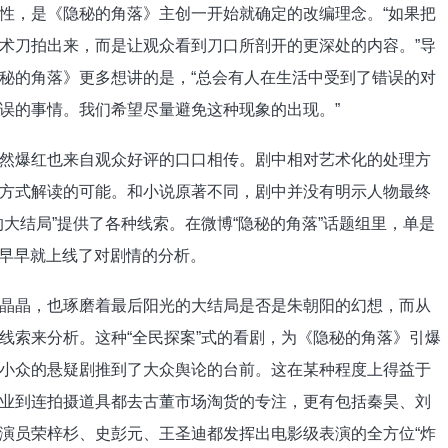
，是《隐秘的角落》主创一开始就确定的改编理念。“如果把
术刀拍出来，而是让观众看到刀口所剖开的更深处的内容。”导
秘的角落》更多想讲的是，“总会有人在生活中受到了错误的对
误的事情。我们希望尽量避免这种现象的出现。”
爆红也来自观众好评的口口相传。剧中相对艺术化的处理方
方式解读的可能。和小说原著不同，剧中并没有明示人物最终
大结局”提供了各种线索。在微博“隐秘的角落”话题组里，单是
是早早就上线了对剧情的分析。
晶，也琢磨着最后阳光的大结局是否是朱朝阳的幻想，而从
线索来分析。这种“全民探案”式的看剧，为《隐秘的角落》引爆
小众的悬疑剧推到了大众舆论的台前。这在某种程度上得益于
业到连拍摄道具都去古董市场淘货的专注，更有包括秦昊、刘
演员荣梓杉、史彭元、王圣迪都发挥出电影级表演的全方位“炸