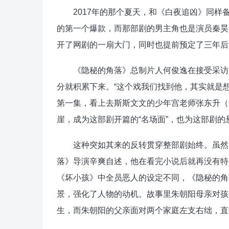
2017年的那个夏天，和《白夜追凶》同样
的第一个爆款，而那部剧的男主角也是演员秦昊
开了网剧的一扇大门，同时也提前预定了三年后
《隐秘的角落》总制片人何俊逸在接受采访时
分就积累下来。“这个戏我们找到他，其实就是
第一集，看上去斯斯文文的少年宫老师张东升（
崖，成为这部剧开篇的“名场面”，也为这部剧
这种突如其来的反转贯穿整部剧始终。虽然改
落》导演辛爽自述，他在看完小说后就再没有特
《坏小孩》中全员恶人的设定不同，《隐秘的角
景，强化了人物的动机。故事里朱朝阳母亲对孩
生，而朱朝阳的父亲面对两个家庭左支右绌，直