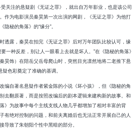
备受关注的悬疑剧《无证之罪》，就出自万年影业，也是该公司
。作为电影演员秦昊第一次出演的网剧，《无证之罪》为他打
《隐秘的角落》的“缘分”。
透露，秦昊在拍完《无证之罪》后对万年团队比较认可，缘
想要一种反差，别让人一眼看上去就是坏人。”在《隐秘的角落》
秦昊饰）在陪岳父岳母爬山时，突然目光凛然地将二老推下悬
的悬疑色彩奠定了准确的基调。
编自著名悬疑作者紫金陈的小说《坏小孩》，但《隐秘的角
别去翻原著，而是按照改编后的剧本逻辑来建构新的故事。和
落》为故事中每个主线支线人物几乎都增加了相对丰富的背
子有绝对控制的问题，和前夫离婚后也无法正常开展自己的人
接导致了朱朝阳个性中黑暗的部分。