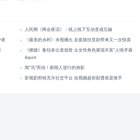
人民网《两会夜话》：线上线下互动变成互融
护者
《最美的乡村》央视播出 反套路扶贫剧带来又一次惊喜
新
《燃烧》集结多位老戏骨 众女性角色展现丰富"人情矛盾
&quot
闻"汛"而动！新闻人逆行的身影
影视剧剪辑充斥社交平台 短视频超前剧透谁是推手