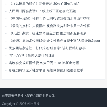
《乘风破浪的姐姐》高分开局 30位姐姐你"pick"
人民网《两会夜话》：线上线下互动变成互融
《中国环境报》推特刊 以出彩报道致敬绿水青山守护者
《最美的乡村》央视播出 反套路扶贫剧带来又一次惊喜
《职业》杂志：提速媒体融合进程 推进知识服务创新
《燃烧》集结多位老戏骨 众女性角色展现丰富"人情矛盾&quot
民族团结杂志社：打好报道"组合拳" 讲好团结好故事
闻"汛"而动！新闻人逆行的身影
当晚会变成直播带货 各大卫视"6.18"比拼出奇招
影视剧剪辑充斥社交平台 短视频超前剧透谁是推手
首页
新资讯
新技术
新产品
新商业
新媒体
Copyright © 2026 科技日报